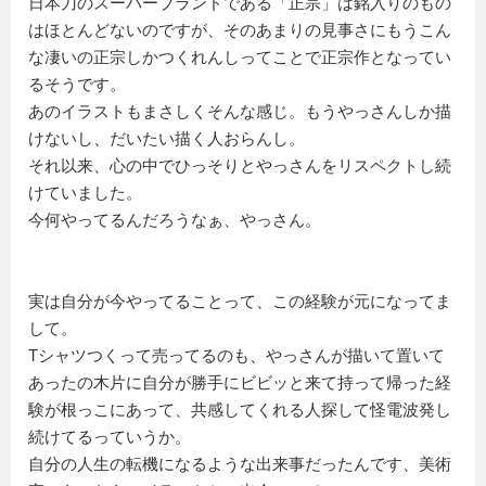
日本刀のスーパーブランドである「正宗」は銘入りのもの
はほとんどないのですが、そのあまりの見事さにもうこん
な凄いの正宗しかつくれんしってことで正宗作となってい
るそうです。
あのイラストもまさしくそんな感じ。もうやっさんしか描
けないし、だいたい描く人おらんし。
それ以来、心の中でひっそりとやっさんをリスペクトし続
けていました。
今何やってるんだろうなぁ、やっさん。
実は自分が今やってることって、この経験が元になってま
して。
Tシャツつくって売ってるのも、やっさんが描いて置いて
あったの木片に自分が勝手にビビッと来て持って帰った経
験が根っこにあって、共感してくれる人探して怪電波発し
続けてるっていうか。
自分の人生の転機になるような出来事だったんです、美術