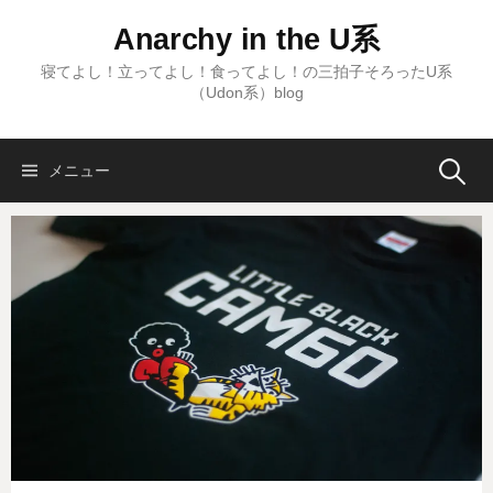
コ
Anarchy in the U系
ン
テ
寝てよし！立ってよし！食ってよし！の三拍子そろったU系
（Udon系）blog
ン
ツ
へ
検
メニュー
ス
キ
ッ
索:
プ