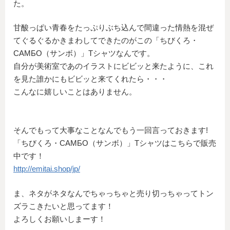
た。
甘酸っぱい青春をたっぷりぶち込んで間違った情熱を混ぜ
てぐるぐるかきまわしてできたのがこの「ちびくろ・
САМБО（サンボ）」Tシャツなんです。
自分が美術室であのイラストにビビッと来たように、これ
を見た誰かにもビビッと来てくれたら・・・
こんなに嬉しいことはありません。
そんでもって大事なことなんでもう一回言っておきます!
「ちびくろ・САМБО（サンボ）」Tシャツはこちらで販売
中です！
http://emitai.shop/jp/
ま、ネタがネタなんでちゃっちゃと売り切っちゃってトン
ズラこきたいと思ってます！
よろしくお願いしまーす！