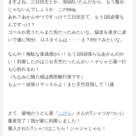
ますよね、三日坊主とか。3回続いたんだから、もう盤石
じゃないんでしょうか、このblog。
あれ？あかんやつですっけ？三日坊主て。もう1回必要な
んですっけ？
ゴールか思うたらまだ先だったみたいな。猛攻を凌ぎに凌
いで遂に90分、ロスタイムは・・・え？8分？みたいな。
なんや！無駄な達成感かい！もう1回頑張らなあかんのか
い！到着したのはニセ天竺だったんかい！そりゃ三蔵一行
も心折れるわ！
（ちなみに猪八戒は西田敏行派です）
もぉー！頑張りマッスルよ！また天竺目指して！(違
さて、僻地のうどん屋『
こげら
』さんのTシャツがついに
量産完了！我が家に到着しました！
搬入されたTシャツはこちら！ジャジャじゃん！