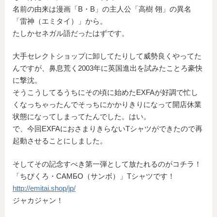
名前の由来は漫画「B・B」の主人公「高樹 翎」の異名
「雷神（エミタイ）」から。
たしかセネガル語だったはずです。
大手セレクトショップに卸してたりして威勢良くやってた
んですが、鼻息荒く2003年に英国進出を試みたことろ豪快
に撃沈。
そうこうしてるうちにその頃に始めたEXFAが好調で忙し
くなっちゃったんでそっちにかかりきりになって開店休業
状態になってしまってたんでした。はい。
で、今回EXFAにおさまりきらないTシャツができたので再
起動させることにしました。
そしてその記念すべき第一弾として放たれるのがコチラ！
「ちびくろ・САМБО（サンボ）」Tシャツです！
http://emitai.shop/jp/
ジャカジャン！