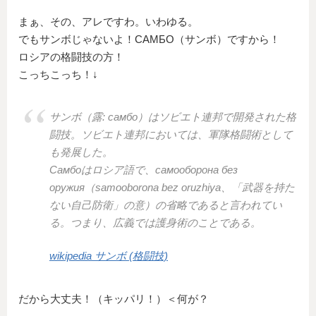
まぁ、その、アレですわ。いわゆる。
でもサンボじゃないよ！САМБО（サンボ）ですから！
ロシアの格闘技の方！
こっちこっち！↓
サンボ（露: самбо）はソビエト連邦で開発された格
闘技。ソビエト連邦においては、軍隊格闘術として
も発展した。
Самбоはロシア語で、самооборона без
оружия（samooborona bez oruzhiya、「武器を持た
ない自己防衛」の意）の省略であると言われてい
る。つまり、広義では護身術のことである。
wikipedia サンボ (格闘技)
だから大丈夫！（キッパリ！）＜何が？