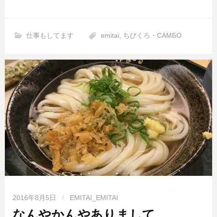
仕事もしてます
emitai
,
ちびくろ・САМБО
2016年8月5日
/
EMITAI_EMITAI
なんやかんやありまして