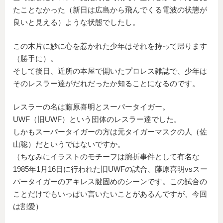
たことなかった（新日は広島から飛んでくる電波の状態が
良いと見える）ような状態でしたし。
この木片に妙に心を惹かれた少年はそれを持って帰ります
（勝手に）。
そして後日、近所の本屋で開いたプロレス雑誌で、少年は
そのレスラー達がだれだったか知ることになるのです。
レスラーの名は藤原喜明とスーパータイガー。
UWF（旧UWF）という団体のレスラー達でした。
しかもスーパータイガーの方は元タイガーマスクの人（佐
山聡）だというではないですか。
（ちなみにイラストのモチーフは腕折事件として有名な
1985年1月16日に行われた旧UWFの試合、藤原喜明vsスー
パータイガーのアキレス腱固めのシーンです。この試合の
ことだけでもいっぱい言いたいことがあるんですが、今回
は割愛）